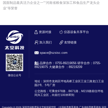
国面制品最具活力企业之一"“河南省粮食深加工和食品生产龙头企
业”等荣誉
资源对接
仪器设备共享平台
加入我们
友情链接
​space@szsisc.com
品牌合作：0755-89219056 研学合作：0755-
89219075 大健康合作 ：89219209
微信公众号
地址：深圳市龙岗区坪地高桥工业区工业三路龙口工业
园2号、5号厂房
公交路线：可乘坐978路，B671路，M219路前往坪地
同兴工业区，向前行100米即到
Copyright © 2026 深圳市绿航星际太空科技研究院 （全国科普教育基地 广东省科普教育基地 深圳