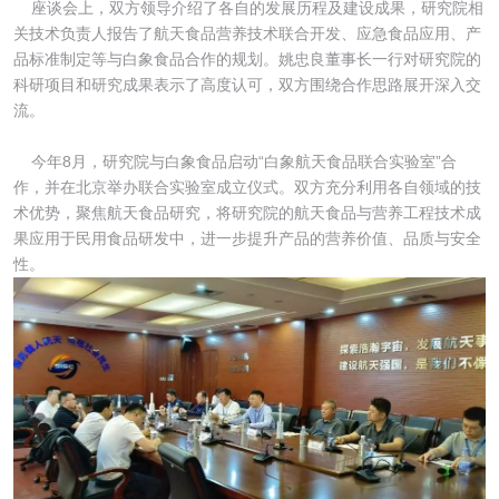
座谈会上，双方领导介绍了各自的发展历程及建设成果，研究院相
关技术负责人报告了航天食品营养技术联合开发、应急食品应用、产
品标准制定等与白象食品合作的规划。姚忠良董事长一行对研究院的
科研项目和研究成果表示了高度认可，双方围绕合作思路展开深入交
流。
今年8月，研究院与白象食品启动“白象航天食品联合实验室”合
作，并在北京举办联合实验室成立仪式。双方充分利用各自领域的技
术优势，聚焦航天食品研究，将研究院的航天食品与营养工程技术成
果应用于民用食品研发中，进一步提升产品的营养价值、品质与安全
性。