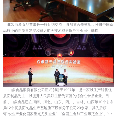
此次白象食品董事长一行到访交流，将加速合作落地，推进中国食
品行业的高质量发展和载人航天技术成果服务社会民生进程。
白象食品股份有限公司正式创建于1997年，是一家以生产销售优
质面制品为主、以提升人民美好生活为宗旨的综合性食品企业。目
前，白象食品已在河南、河北、山东、四川、吉林、山西等10个省布
局12个优质面制品生产基地旗下设有分子公司20余家。其先后获
评“农业产业化国家重点龙头企业”、“全国主食加工业示范企业”、“中