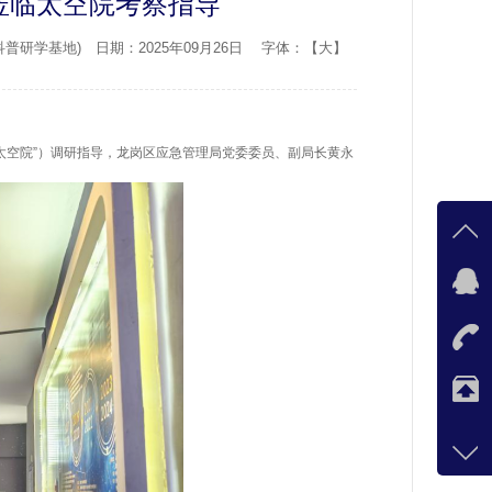
莅临太空院考察指导
研学基地) 日期：2025年09月26日 字体：
【大】
太空院”）调研指导，龙岗区应急管理局党委委员、副局长黄永
客服qq
在
在
咨询热
品牌合