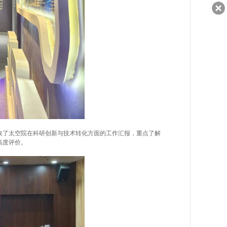
8921
作：07
大健
89219
客服q
36023
资源
资
取了太空院在科研创新与技术转化方面的工作汇报，重点了解
高度评价。