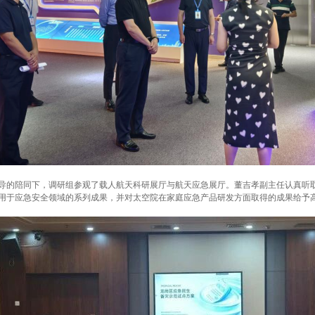
的陪同下，调研组参观了载人航天科研展厅与航天应急展厅。董吉孝副主任认真听
用于应急安全领域的系列成果，并对太空院在家庭应急产品研发方面取得的成果给予