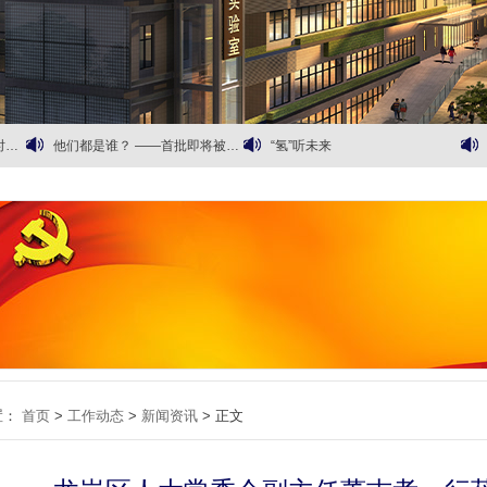
式
太空院航天成果入选龙岗区人民政府智汇展厅
太空院调研龙岗国际艺术中心
先进超声技术在极端环境应用高峰论坛专家报告摘录（一）
“质”能分析，“谱”写真相
议
他们都是谁？ ——首批即将被美国自己送上太空的美国航天员
“氢”听未来
置：
首页
>
工作动态
>
新闻资讯
> 正文