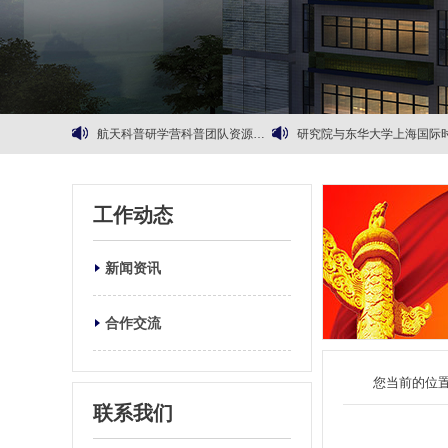
甘肃省民乐县领导一行莅临太空院考察交流
龙岗区文旅局率队考察太空院，政企协同打造科技文旅新范
“绿航星际”太空科普参观活动
航天器环控生保系统漫谈
工作动态
航天科普研学营科普团队资源详情
研究院与东华大学上海国际时尚科创中心签订战略合作协
新闻资讯
合作交流
您当前的位
联系我们